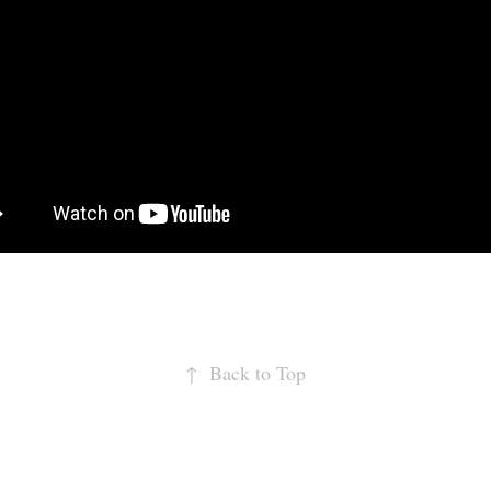
↑
Back to Top