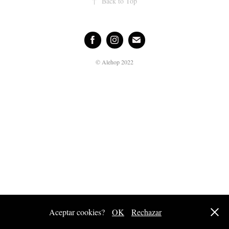
↑
Back to Top
© Alehop 2022
Aceptar cookies?
OK
Rechazar