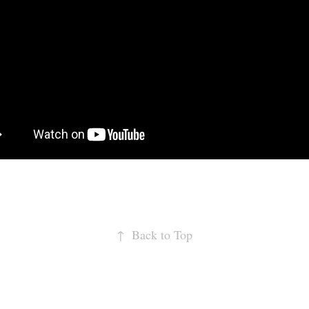
↑
Back to Top